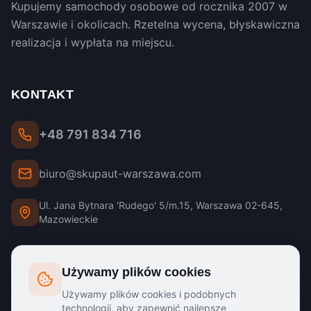
Kupujemy samochody osobowe od rocznika 2007 w
Warszawie i okolicach. Rzetelna wycena, błyskawiczna
realizacja i wypłata na miejscu.
KONTAKT
+48 791 834 716
biuro@skupaut-warszawa.com
Ul. Jana Bytnara 'Rudego' 5/m.15, Warszawa 02-645,
Mazowieckie
GODZINY PRACY
Używamy plików cookies
Używamy plików cookies i podobnych
Poniedziałek - Piątek:
8:00 - 20:00
technologii, aby zapewnić najlepsze