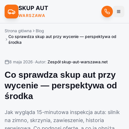
SKUP AUT
WARSZAWA
Strona główna
Blog
Co sprawdza skup aut przy wycenie — perspektywa od
środka
8 maja 2026
•
Autor:
Zespół skup-aut-warszawa.net
Co sprawdza skup aut przy
wycenie — perspektywa od
środka
Jak wygląda 15-minutowa inspekcja auta: silnik
na zimno, skrzynia, zawieszenie, historia
serwisowa. Co podnosi ofertę, a co ją obniża.