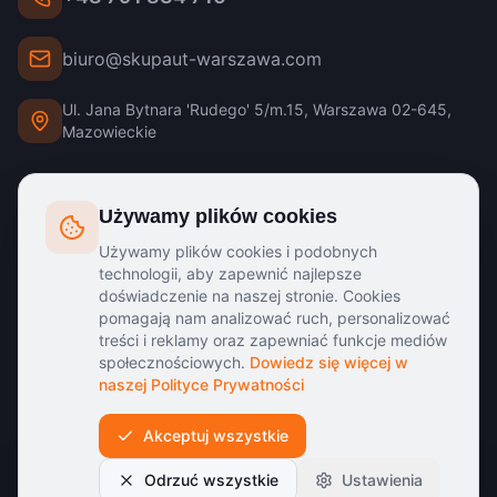
biuro@skupaut-warszawa.com
Ul. Jana Bytnara 'Rudego' 5/m.15, Warszawa 02-645,
Mazowieckie
GODZINY PRACY
Używamy plików cookies
Używamy plików cookies i podobnych
Poniedziałek - Piątek:
8:00 - 20:00
technologii, aby zapewnić najlepsze
doświadczenie na naszej stronie. Cookies
Sobota:
9:00 - 16:00
pomagają nam analizować ruch, personalizować
Niedziela:
Zamknięte
treści i reklamy oraz zapewniać funkcje mediów
społecznościowych.
Dowiedz się więcej w
naszej Polityce Prywatności
Akceptuj wszystkie
©
2026
Skup Aut Warszawa. Wszystkie prawa zastrzeżone.
O nas
Regulamin
Polityka prywatności
Wycena w 15 minut
Odrzuć wszystkie
Ustawienia
Zadzwoń
Gotówka od ręki · Dojazd Warszawa