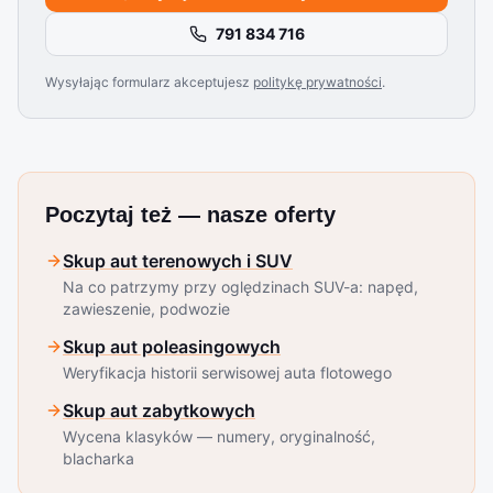
791 834 716
Wysyłając formularz akceptujesz
politykę prywatności
.
Poczytaj też — nasze oferty
Skup aut terenowych i SUV
Na co patrzymy przy oględzinach SUV-a: napęd,
zawieszenie, podwozie
Skup aut poleasingowych
Weryfikacja historii serwisowej auta flotowego
Skup aut zabytkowych
Wycena klasyków — numery, oryginalność,
blacharka